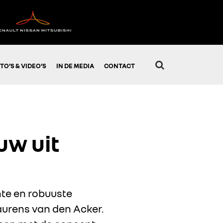
TO’S & VIDEO’S
IN DE MEDIA
CONTACT
uw uit
nte en robuuste
aurens van den Acker.