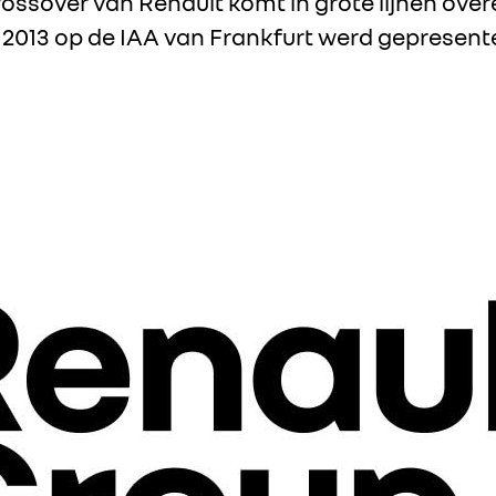
rossover van Renault komt in grote lijnen ov
 in 2013 op de IAA van Frankfurt werd gepresent