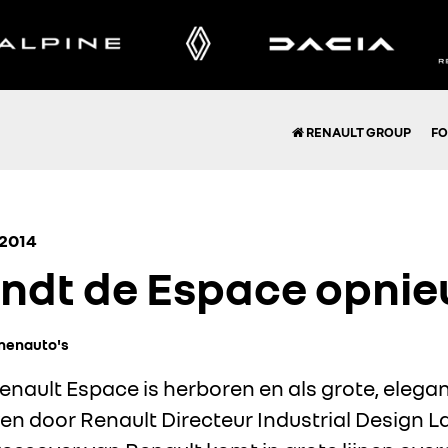
RENAULT GROUP
FO
2014
indt de Espace opnie
nenauto's
nault Espace is herboren en als grote, elega
 door Renault Directeur Industrial Design L