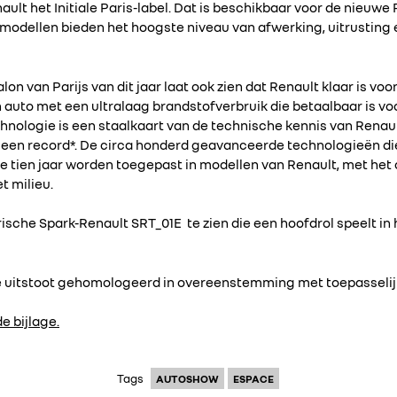
ault het Initiale Paris-label. Dat is beschikbaar voor de nieuwe
e modellen bieden het hoogste niveau van afwerking, uitrusting 
on van Parijs van dit jaar laat ook zien dat Renault klaar is v
 auto met een ultralaag brandstofverbruik die betaalbaar is voo
chnologie is een staalkaart van de technische kennis van Renau
 – een record*. De circa honderd geavanceerde technologieën die
e tien jaar worden toegepast in modellen van Renault, met het
t milieu.
rische Spark-Renault SRT_01E te zien die een hoofdrol speelt in
 de uitstoot gehomologeerd in overeenstemming met toepasseli
e bijlage.
Tags
AUTOSHOW
ESPACE