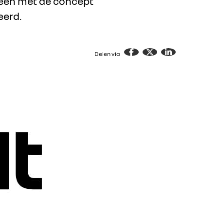
ereen met de concept
eerd.
Delen via