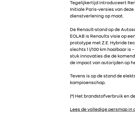
Tegelijkertijd introduceert Ren
Initiale Paris-versies van dez
dienstverlening op maat.
De Renault-stand op de Autosal
EOLAB is Renaults visie op een
prototype met Z.E. Hybride te
slechts 1 l/100 km haalbaar is
stuk innovaties die de komend
de impact van autorijden op he
Tevens is op de stand de elekt
kampioenschap.
(*) Het brandstofverbruik en
Lees de volledige persmap in d