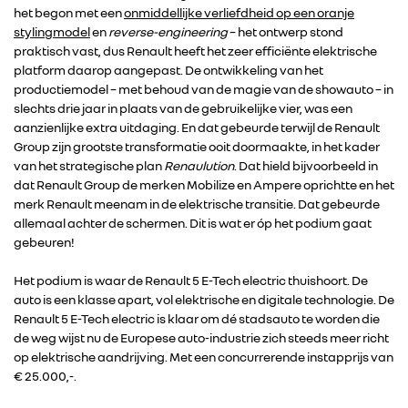
het begon met een
onmiddellijke verliefdheid op een oranje
stylingmodel
en
reverse-engineering
– het ontwerp stond
praktisch vast, dus Renault heeft het zeer efficiënte elektrische
platform daarop aangepast. De ontwikkeling van het
productiemodel – met behoud van de magie van de showauto – in
slechts drie jaar in plaats van de gebruikelijke vier, was een
aanzienlijke extra uitdaging. En dat gebeurde terwijl de Renault
Group zijn grootste transformatie ooit doormaakte, in het kader
van het strategische plan
Renaulution
. Dat hield bijvoorbeeld in
dat Renault Group de merken Mobilize en Ampere oprichtte en het
merk Renault meenam in de elektrische transitie. Dat gebeurde
allemaal achter de schermen. Dit is wat er óp het podium gaat
gebeuren!
Het podium is waar de Renault 5 E-Tech electric thuishoort. De
auto is een klasse apart, vol elektrische en digitale technologie. De
Renault 5 E-Tech electric is klaar om dé stadsauto te worden die
de weg wijst nu de Europese auto-industrie zich steeds meer richt
op elektrische aandrijving. Met een concurrerende instapprijs van
€ 25.000,-.