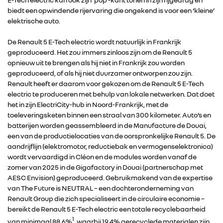
biedt een opwindende rijervaring die ongekend is voor een ‘kleine’
elektrische auto.
De Renault 5 E-Tech electric wordt natuurlijk in Frankrijk
geproduceerd. Het zou immers zinloos zijn om de Renault 5
opnieuw uit te brengen als hij niet in Frankrijk zou worden
geproduceerd, of als hij niet duurzamer ontworpen zou zijn.
Renault heeft er daarom voor gekozen om de Renault 5 E-Tech
electric te produceren met behulp van lokale netwerken. Dat doet
het in zijn ElectriCity-hub in Noord-Frankrijk, met de
toeleveringsketen binnen een straal van 300 kilometer. Auto’s en
batterijen worden geassembleerd in de Manufacture de Douai,
een van de productielocaties van de oorspronkelijke Renault 5. De
aandrijflijn (elektromotor, reductiebak en vermogenselektronica)
wordt vervaardigd in Cléon en de modules worden vanaf de
zomer van 2025 in de Gigafactory in Douai (partnerschap met
RENAULT GROUP
AESC Envision) geproduceerd. Gebruikmakend van de expertise
van The Future is NEUTRAL – een dochteronderneming van
Renault Group die zich specialiseert in de circulaire economie –
RENAULT
bereikt de Renault 5 E-Tech electric een totale recyclebaarheid
1
van minimaal 88,6%
, waarbij 19,4% gerecyclede materialen zijn