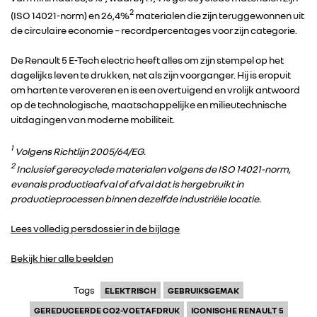
DACIA
2
(ISO 14021-norm) en 26,4%
materialen die zijn teruggewonnen uit
de circulaire economie – recordpercentages voor zijn categorie.
ALPINE
De Renault 5 E-Tech electric heeft alles om zijn stempel op het
dagelijks leven te drukken, net als zijn voorganger. Hij is eropuit
ALLIANCE
om harten te veroveren en is een overtuigend en vrolijk antwoord
op de technologische, maatschappelijke en milieutechnische
uitdagingen van moderne mobiliteit.
FOTO’S & VIDEO’S
1
Volgens Richtlijn 2005/64/EG.
2
Inclusief gerecyclede materialen volgens de ISO 14021-norm,
IN DE MEDIA
evenals productieafval of afval dat is hergebruikt in
productieprocessen binnen dezelfde industriële locatie.
CONTACT
Lees volledig persdossier in de bijlage
Bekijk hier alle beelden
Tags
ELEKTRISCH
GEBRUIKSGEMAK
GEREDUCEERDE CO2-VOETAFDRUK
ICONISCHE RENAULT 5