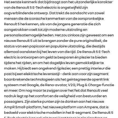
Het eerste kenmerk dat bijdraagt aan het uitzonderlijke karakter
van de Renault 5 E-Tech electric is ongetwijfeld zijn
oogverblindende ontwerp. Dat trekt de aandacht van zowel
mensen die de iconische kenmerken van de oorspronkelijke
Renault 5 herkennen, als van de jongere generatie die zich
aangetrokken voelt tot zijn moderne uitstraling en
personalisatiemogelijkheden. Het zou zinloos zijn geweest om een
nieuwe Renault 5 uit te brengen zonder de pure originaliteit, de
status van een popicoon en populaire uitstraling, die destijds
allemaal aansloten bij het leven van die tijd. De Renault 5 E-Tech
electric is ontworpen om geld te besparen én plezier te bieden
tijdens het rijden, en om het dagelijks leven gemakkelijker te
maken. Hij biedt een ongekend rijplezier, een prettig interieur die
past bij een elektrische levensstijl – denk aan voor zijn segment
baanbrekende technologieën als het geïntegreerde openR link
systeem met Google, de Reno-avatar, V2G, Plug & Charge-functie
en meer. Om nog maar te zwijgen over het feit dat Renault veel
nadruk legt op het comfort en de veiligheid van bestuurder en
passagiers. Zijn sterke punten zijn te danken aan het nieuwe
AmpR Small-platform, het nieuwe platform van Ampere, dat is
bedoeld voor elektrische modellen in het B-segment. De Renault 5
E-Tech electric kan ook zijn ‘pop’-kant tonen in zijn rijgedrag en