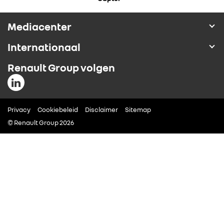
ALLIANCE
Mediacenter
FOTO’S & VIDEO’S
Internationaal
Renault Group volgen
IN DE MEDIA
CONTACT
Privacy
Cookiebeleid
Disclaimer
Sitemap
© Renault Group 2026