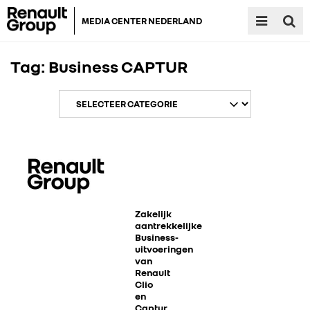
MEDIA CENTER NEDERLAND
Tag:
Business CAPTUR
RENAULT GROUP
RENAULT
Zakelijk
aantrekkelijke
Business-
uitvoeringen
DACIA
van
Renault
Clio
ALPINE
en
Captur