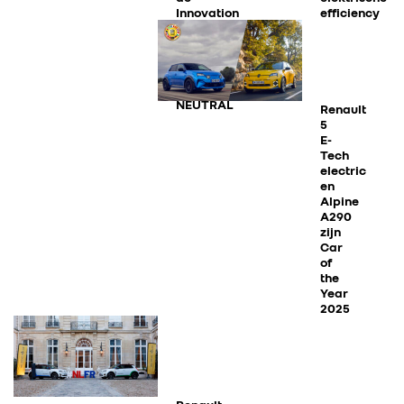
Innovation
efficiency
Hub
van
The
Future
is
NEUTRAL
Renault
5
E-
Tech
electric
en
Alpine
A290
zijn
RENAULT GROUP
Car
of
the
Year
RENAULT
2025
DACIA
ALPINE