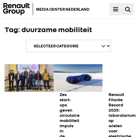
MEDIA CENTER NEDERLAND
Tag:
duurzame mobiliteit
Zes
Renault
start-
Filante
ups
Record
geven
2025:
circulaire
laboratorium
mobiliteit
op
impuls
wielen
in
voor
de
elektrische