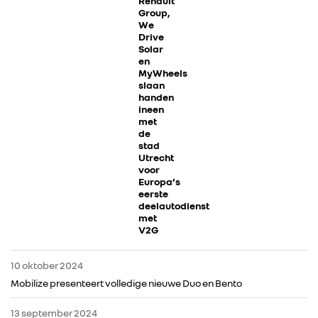
Renault
Group,
We
Drive
ALLIANCE
Solar
en
MyWheels
FOTO’S & VIDEO’S
slaan
handen
ineen
IN DE MEDIA
met
de
stad
Utrecht
CONTACT
voor
Europa’s
eerste
deelautodienst
met
V2G
10 oktober 2024
Mobilize presenteert volledige nieuwe Duo en Bento
13 september 2024