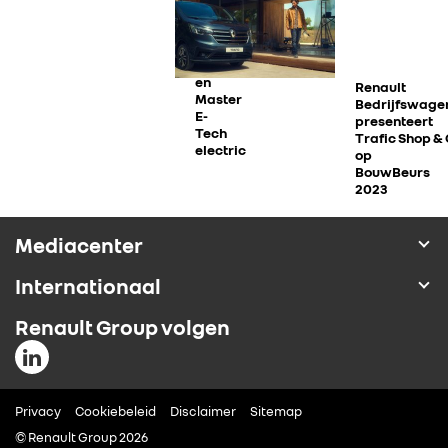
ALPINE
E-
Tech
electric
ALLIANCE
Van
en
Renault
Master
Bedrijfswage
E-
FOTO’S & VIDEO’S
presenteert
Tech
Trafic Shop &
electric
op
BouwBeurs
IN DE MEDIA
2023
CONTACT
Mediacenter
Internationaal
Renault Group volgen
Privacy
Cookiebeleid
Disclaimer
Sitemap
© Renault Group 2026