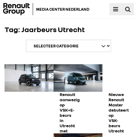
MEDIA CENTER NEDERLAND
Tag:
Jaarbeurs Utrecht
RENAULT GROUP
Renault
Nieuwe
aanwezig
Renault
RENAULT
op
Master
VSK+E-
debuteert
beurs
op
DACIA
in
VSK-
Utrecht
beurs
met
Utrecht
R4