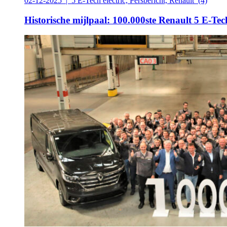
02-12-2025 | 5 E-Tech electric, Persbericht, Renault
(4)
Historische mijlpaal: 100.000ste Renault 5 E-Tech