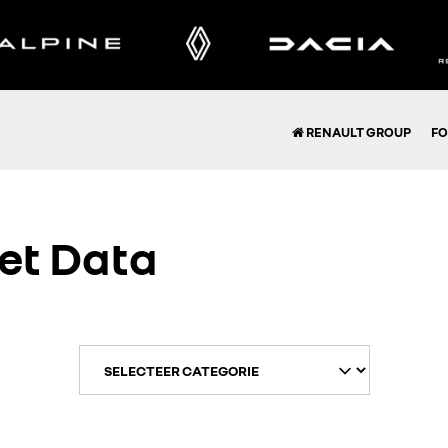
RENAULT GROUP
FO
eet Data