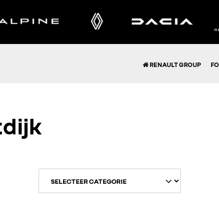
RENAULT GROUP
FO
tdijk