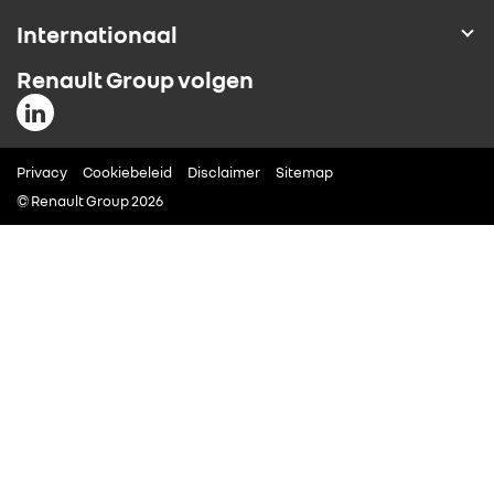
Internationaal
ALLIANCE
Renault Group volgen
FOTO’S & VIDEO’S
IN DE MEDIA
Privacy
Cookiebeleid
Disclaimer
Sitemap
© Renault Group 2026
CONTACT