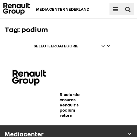
MEDIA CENTER NEDERLAND
Tag:
podium
RENAULT GROUP
RENAULT
Ricciardo
ensures
Renault’s
podium
DACIA
return
ALPINE
Mediacenter