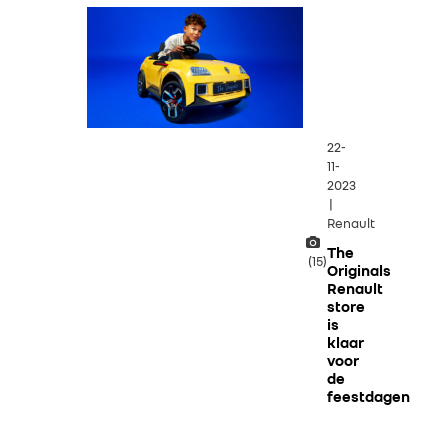
22-
11-
2023
|
Renault
The
(15)
Originals
Renault
store
is
klaar
voor
de
feestdagen