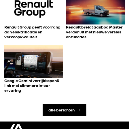
Renault Group geeft voorrang
Renault breidt aanbod Master
aan elektrificatie en
verder uit met nieuwe versies
verkoopkwaliteit
en functies
Google Gemini verrijkt openR
link met slimmere in-car
ervaring
alle berichten