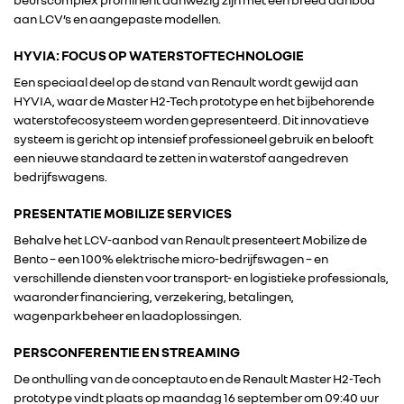
aan LCV’s en aangepaste modellen.
HYVIA: FOCUS OP WATERSTOFTECHNOLOGIE
RENAULT GROUP
Een speciaal deel op de stand van Renault wordt gewijd aan
HYVIA, waar de Master H2-Tech prototype en het bijbehorende
waterstofecosysteem worden gepresenteerd. Dit innovatieve
RENAULT
systeem is gericht op intensief professioneel gebruik en belooft
een nieuwe standaard te zetten in waterstof aangedreven
bedrijfswagens.
DACIA
PRESENTATIE MOBILIZE SERVICES
ALPINE
Behalve het LCV-aanbod van Renault presenteert Mobilize de
Bento – een 100% elektrische micro-bedrijfswagen – en
verschillende diensten voor transport- en logistieke professionals,
ALLIANCE
waaronder financiering, verzekering, betalingen,
wagenparkbeheer en laadoplossingen.
FOTO’S & VIDEO’S
PERSCONFERENTIE EN STREAMING
De onthulling van de conceptauto en de Renault Master H2-Tech
IN DE MEDIA
prototype vindt plaats op maandag 16 september om 09:40 uur