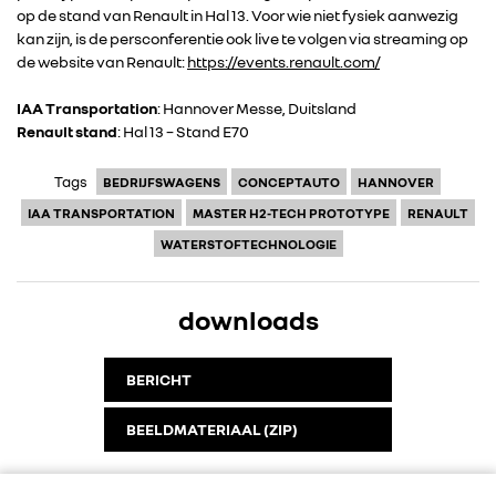
op de stand van Renault in Hal 13. Voor wie niet fysiek aanwezig
kan zijn, is de persconferentie ook live te volgen via streaming op
CONTACT
de website van Renault:
https://events.renault.com/
IAA Transportation
: Hannover Messe, Duitsland
Renault stand
: Hal 13 – Stand E70
Tags
BEDRIJFSWAGENS
CONCEPTAUTO
HANNOVER
IAA TRANSPORTATION
MASTER H2-TECH PROTOTYPE
RENAULT
WATERSTOFTECHNOLOGIE
downloads
BERICHT
BEELDMATERIAAL (ZIP)