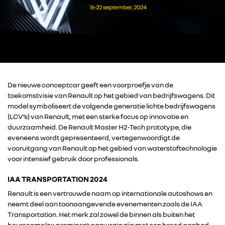
De nieuwe conceptcar geeft een voorproefje van de
toekomstvisie van Renault op het gebied van bedrijfswagens. Dit
model symboliseert de volgende generatie lichte bedrijfswagens
(LCV’s) van Renault, met een sterke focus op innovatie en
duurzaamheid. De Renault Master H2-Tech prototype, die
eveneens wordt gepresenteerd, vertegenwoordigt de
vooruitgang van Renault op het gebied van waterstoftechnologie
voor intensief gebruik door professionals.
IAA TRANSPORTATION 2024
Renault is een vertrouwde naam op internationale autoshows en
neemt deel aan toonaangevende evenementen zoals de IAA
Transportation. Het merk zal zowel de binnen als buiten het
beurscomplex prominent aanwezig zijn met een breed aanbod