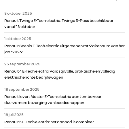
8 oktober 2025
Renault Twingo E-Tech electric: Twingo R-Pass beschikbaar
vanaf 13 oktober
1 oktober 2025
Renault Scenic E-Tech electric uitgeroepen tot ‘Zakenauto van het
jaar 2026’
25 september 2025
Renault 4 E-Tech electric Van: stijlvolle, praktische en volledig
elektrische lichte bedrijfswagen
RENAULT GROUP
18 september 2025
RENAULT
Renault levert Master E-Tech electric aan Jumbo voor
duurzamere bezorging van boodschappen
DACIA
18 juli 2025
Renault 5 E-Tech electric: het aanbod is compleet
ALPINE