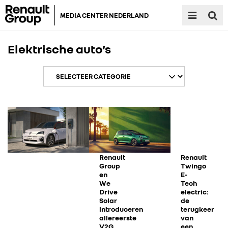
MEDIA CENTER NEDERLAND
Elektrische auto’s
Renault
Renault
Group
Twingo
en
E-
We
Tech
Drive
electric:
Solar
de
introduceren
terugkeer
allereerste
van
V2G
een