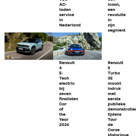
AC-
icoon,
laden
een
service
revolutie
in
in
Nederland
zijn
segment
Renault
Renault
4
5
E-
Turbo
Tech
3E
electric
maakt
bij
indruk
zeven
met
finalisten
eerste
Car
publieke
of
demonstratier
the
tijdens
Year
Tour
2026
de
Corse
Historique