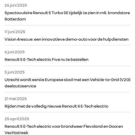
26 juni 2025
Spectaculaire Renault 5 Turbo 3E tijdelijk te zien in rnlt. brandstore
ALLIANCE
Rotterdam
11 juni 2025
FOTO’S & VIDEO’S
Vision 4rescue: een innovatieve demo-auto voor de hulpdiensten
6 juni 2025
IN DE MEDIA
Renault 5 E-Tech electric Five nu te bestellen
CONTACT
5 juni 2025
Utrecht wordt eerste Europese stad met een Vehicle-to-Grid (V2G)
deelautoservice
21 mei 2025
Rijden met de volledig nieuwe Renault 4 E-Tech electric
25 april 2025
Renault 5 E-Tech electric voor brandweer Flevoland en Gooi en
Vechtstreek