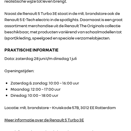
realistische wijze tot leven brengt.
Naast de Renault 5 Turbo 3E staat in de rnlt. brandstore ook de
Renault 5 E-Tech electric in de spotlights. Daarnaast is een groot
assortiment merchandise uit de Renault The Originals collectie
beschikbaar, met producten variërend van schaalmodellen tot
(sport)kleding, speelgoed en speciale verzamelobjecten.
PRAKTISCHE INFORMATIE
Data: zaterdag 28 juni t/m dinsdag 1 juli
Openingstijden:
RENAULT GROUP
Zaterdag & zondag: 10:00 – 16:00 uur
Maandag: 12:00 – 17:00 uur
Dinsdag: 10:00 – 18:00 uur
RENAULT
Locatie: rnlt. brandstore – Kruiskade 57B, 3012 EE Rotterdam
DACIA
Meer informatie over de Renault 5 Turbo 3E
ALPINE