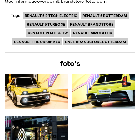
Meer informatie over de rnlt. brandstore Rotterdam
Tags
RENAULT 5 E-TECH ELECTRIC
RENAULT 5 ROTTERDAM
ALLIANCE
RENAULT 5 TURBO 3E
RENAULT BRANDSTORE
RENAULT ROADSHOW
RENAULT SIMULATOR
FOTO’S & VIDEO’S
RENAULT THE ORIGINALS
RNLT. BRANDSTORE ROTTERDAM
IN DE MEDIA
foto's
CONTACT