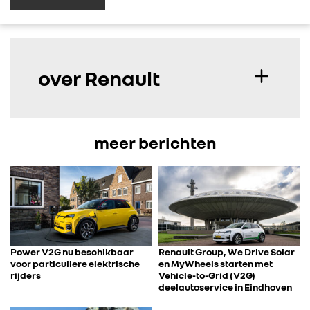
over Renault
meer berichten
Power V2G nu beschikbaar
Renault Group, We Drive Solar
voor particuliere elektrische
en MyWheels starten met
rijders
Vehicle-to-Grid (V2G)
deelautoservice in Eindhoven