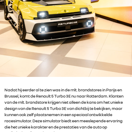
Nadat hij eerder al te zien was in de rnlt. brandstores in Parijs en
Brussel, komt de Renault 5 Turbo 3E nu naar Rotterdam. Klanten
van de rnlt. brandstore krijgen niet alleen de kans om het unieke
design van de Renault 5 Turbo 3E van dichtbij te bekijken, maar
kunnen ook zelf plaatsnemen in een speciaal ontwikkelde
racesimulator. Deze simulator biedt een meeslepende ervaring
die het unieke karakter en de prestaties van de auto op