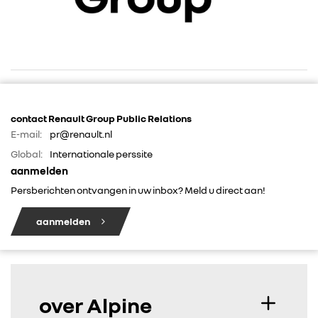
RENAULT GROUP
contact Renault Group Public Relations
RENAULT
E-mail:
pr@renault.nl
Global:
Internationale perssite
DACIA
aanmelden
Persberichten ontvangen in uw inbox? Meld u direct aan!
ALPINE
aanmelden
ALLIANCE
FOTO’S & VIDEO’S
over Alpine