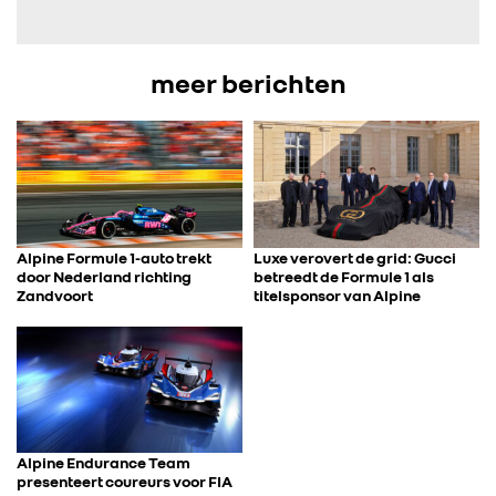
IN DE MEDIA
meer berichten
CONTACT
Alpine Formule 1-auto trekt
Luxe verovert de grid: Gucci
door Nederland richting
betreedt de Formule 1 als
Zandvoort
titelsponsor van Alpine
Alpine Endurance Team
presenteert coureurs voor FIA