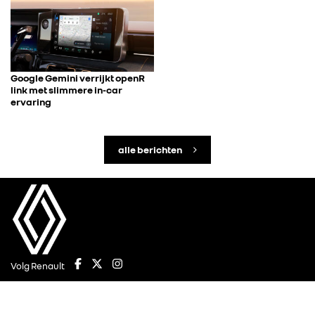
Google Gemini verrijkt openR
link met slimmere in-car
ervaring
alle berichten
Volg Renault