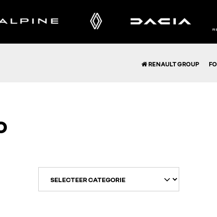
RENAULT GROUP
FO
o