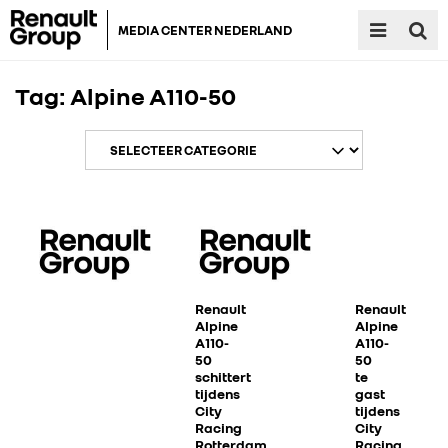
MEDIA CENTER NEDERLAND
Tag:
Alpine A110-50
RENAULT GROUP
Renault
Renault
Alpine
Alpine
A110-
A110-
RENAULT
50
50
schittert
te
tijdens
gast
DACIA
City
tijdens
Racing
City
Rotterdam
Racing