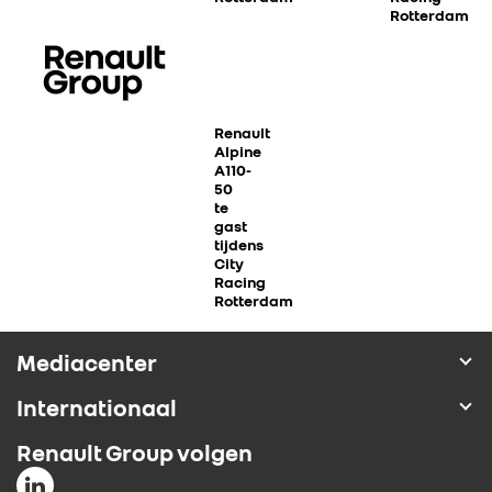
Rotterdam
ALPINE
ALLIANCE
Renault
FOTO’S & VIDEO’S
Alpine
A110-
50
te
IN DE MEDIA
gast
tijdens
City
CONTACT
Racing
Rotterdam
Mediacenter
Internationaal
Renault Group volgen