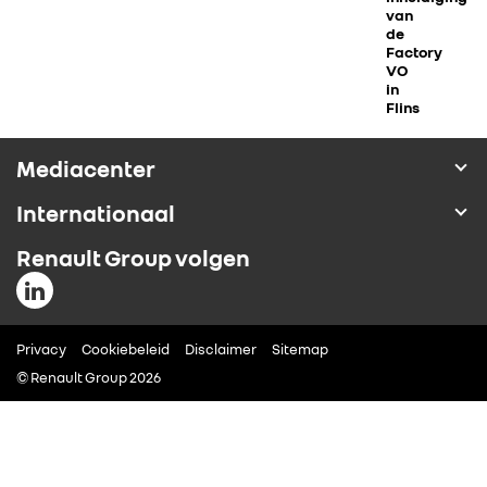
van
ALLIANCE
de
Factory
VO
in
FOTO’S & VIDEO’S
Flins
IN DE MEDIA
Mediacenter
Internationaal
CONTACT
Renault Group volgen
Privacy
Cookiebeleid
Disclaimer
Sitemap
© Renault Group 2026