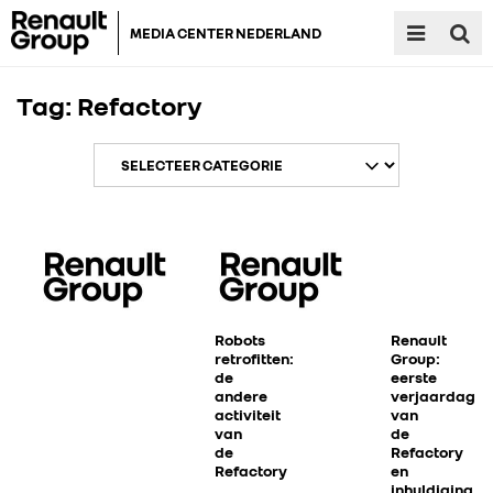
MEDIA CENTER NEDERLAND
Tag:
Refactory
RENAULT GROUP
RENAULT
Robots
Renault
retrofitten:
Group:
de
eerste
andere
verjaardag
DACIA
activiteit
van
van
de
de
Refactory
ALPINE
Refactory
en
inhuldiging