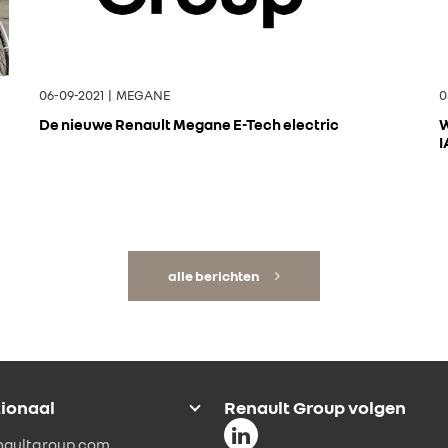
06-09-2021 | MEGANE
0
De nieuwe Renault Megane E-Tech electric
W
I
alle berichten
tionaal
Renault Group volgen
naultgroup.com