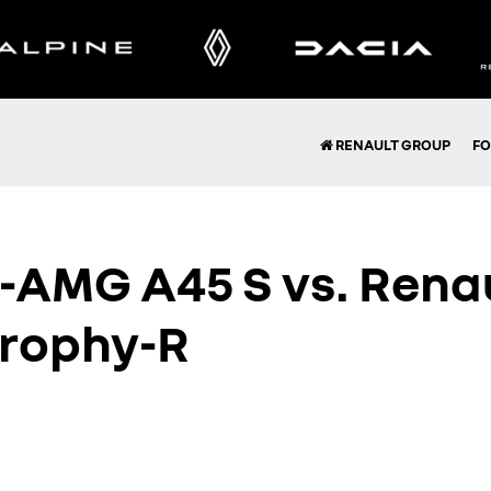
RENAULT GROUP
FO
AMG A45 S vs. Rena
rophy-R