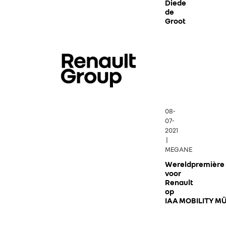
Diede
de
Groot
08-
07-
2021
|
MEGANE
Wereldpremière
voor
Renault
op
IAA MOBILITY M