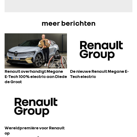
FOTO’S & VIDEO’S
meer berichten
IN DE MEDIA
CONTACT
Renault overhandigt Megane
De nieuwe Renault Megane E-
E-Tech 100% electric aan Diede
Tech electric
de Groot
Wereldpremière voor Renault
op