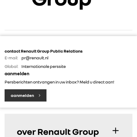
contact Renault Group Public Relations
E-mail:
pr@renault.nl
RENAULT GROUP
Global:
Internationale perssite
aanmelden
RENAULT
Persberichten ontvangen in uw inbox? Meld u direct aan!
aanmelden
DACIA
ALPINE
over Renault Group
ALLIANCE