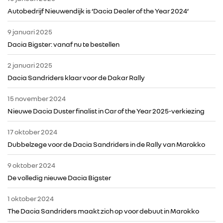
Autobedrijf Nieuwendijk is ‘Dacia Dealer of the Year 2024’
DACIA
9 januari 2025
Dacia Bigster: vanaf nu te bestellen
ALPINE
2 januari 2025
Dacia Sandriders klaar voor de Dakar Rally
ALLIANCE
15 november 2024
FOTO’S & VIDEO’S
Nieuwe Dacia Duster finalist in Car of the Year 2025-verkiezing
17 oktober 2024
IN DE MEDIA
Dubbelzege voor de Dacia Sandriders in de Rally van Marokko
9 oktober 2024
CONTACT
De volledig nieuwe Dacia Bigster
1 oktober 2024
The Dacia Sandriders maakt zich op voor debuut in Marokko