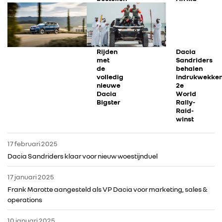
Rijden
Dacia
met
Sandriders
de
behalen
volledig
indrukwekke
nieuwe
2e
Dacia
World
Bigster
Rally-
Raid-
winst
17 februari 2025
Dacia Sandriders klaar voor nieuw woestijnduel
17 januari 2025
RENAULT GROUP
Frank Marotte aangesteld als VP Dacia voor marketing, sales &
operations
RENAULT
10 januari 2025