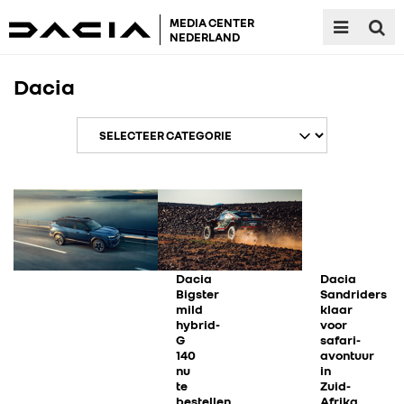
MEDIA CENTER
NEDERLAND
Dacia
Dacia
Dacia
Bigster
Sandriders
mild
klaar
hybrid-
voor
G
safari-
140
avontuur
nu
in
te
Zuid-
bestellen
Afrika