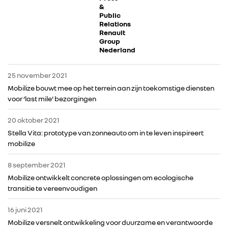
&
DACIA
Public
Relations
Renault
ALPINE
Group
Nederland
ALLIANCE
25 november 2021
Mobilize bouwt mee op het terrein aan zijn toekomstige diensten
voor ‘last mile’ bezorgingen
FOTO’S & VIDEO’S
20 oktober 2021
IN DE MEDIA
Stella Vita: prototype van zonneauto om in te leven inspireert
mobilize
CONTACT
8 september 2021
Mobilize ontwikkelt concrete oplossingen om ecologische
transitie te vereenvoudigen
16 juni 2021
Mobilize versnelt ontwikkeling voor duurzame en verantwoorde