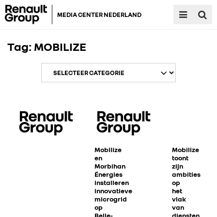
MEDIA CENTER NEDERLAND
Tag:
MOBILIZE
Mobilize
Mobilize
en
toont
Morbihan
zijn
Énergies
ambities
installeren
op
innovatieve
het
microgrid
vlak
op
van
Belle-
diensten