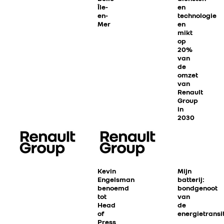
Île-
en
en-
technologie
Mer
en
mikt
op
20%
van
de
omzet
van
Renault
Group
in
2030
Kevin
Mijn
RENAULT GROUP
Engelsman
batterij:
benoemd
bondgenoot
tot
van
Head
de
RENAULT
of
energietransi
Press