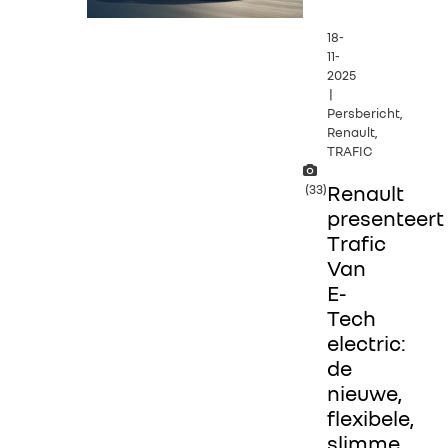
18-
11-
2025
|
Persbericht,
Renault,
TRAFIC
Renault
(33)
presenteert
Trafic
Van
E-
Tech
electric:
de
nieuwe,
flexibele,
slimme