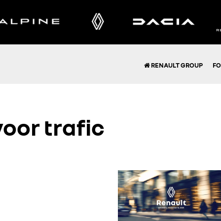
RENAULT GROUP
FO
voor
trafic