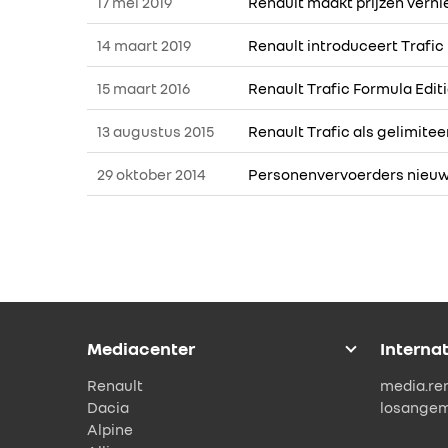
17 mei 2019
Renault maakt prijzen vern
14 maart 2019
Renault introduceert Trafic
15 maart 2016
Renault Trafic Formula Editi
13 augustus 2015
Renault Trafic als gelimite
29 oktober 2014
Personenvervoerders nieuwe
Mediacenter
Interna
Renault
media.re
Dacia
losange
Alpine