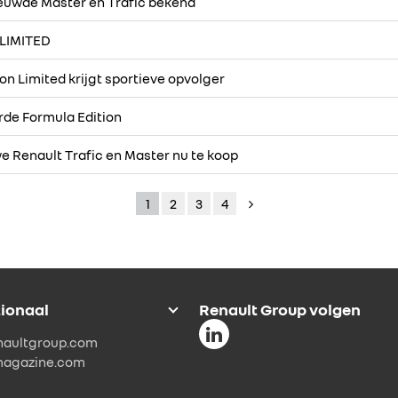
ieuwde Master en Trafic bekend
 LIMITED
on Limited krijgt sportieve opvolger
erde Formula Edition
 Renault Trafic en Master nu te koop
1
2
3
4
tionaal
Renault Group volgen
naultgroup.com
magazine.com