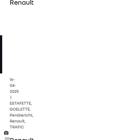
Renault
16-
04-
2025
|
ESTAFETTE,
GOELETTE,
Persbericht,
Renault,
TRAFIC
Renault
(11)