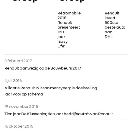
Rétromobile
Renault
2018:
levert
Renault
500ste
presenteert
bestelauto
120
aan
jaar
DHL
‘Easy
Life’
3 februari 2017
Renault aanwezig op de Bouwbeurs 2017
4 juli 2016
Alliantie Renault-Nissan met synergie doelstelling
jaar voor op schema
19 november 2015
Tien jaar De Klussenier, tien jaar bedrijfsauto’s van Renault
RENAULT GROUP
16 oktober 2015