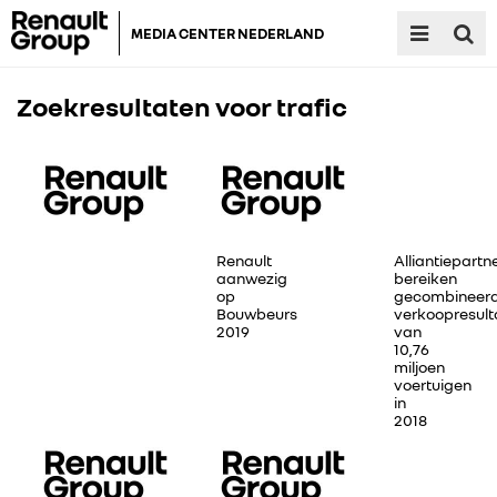
MEDIA CENTER NEDERLAND
Zoekresultaten voor
trafic
Renault
Alliantiepartn
aanwezig
bereiken
op
gecombineer
Bouwbeurs
verkoopresult
2019
van
10,76
miljoen
voertuigen
in
2018