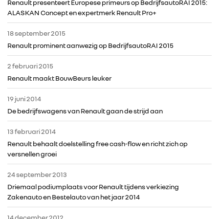
Renault presenteert Europese primeurs op BedrijfsautoRAI 2015:
RENAULT
ALASKAN Concept en expertmerk Renault Pro+
18 september 2015
DACIA
Renault prominent aanwezig op BedrijfsautoRAI 2015
2 februari 2015
ALPINE
Renault maakt BouwBeurs leuker
ALLIANCE
19 juni 2014
De bedrijfswagens van Renault gaan de strijd aan
FOTO’S & VIDEO’S
13 februari 2014
Renault behaalt doelstelling free cash-flow en richt zich op
IN DE MEDIA
versnellen groei
24 september 2013
CONTACT
Driemaal podiumplaats voor Renault tijdens verkiezing
Zakenauto en Bestelauto van het jaar 2014
14 december 2012