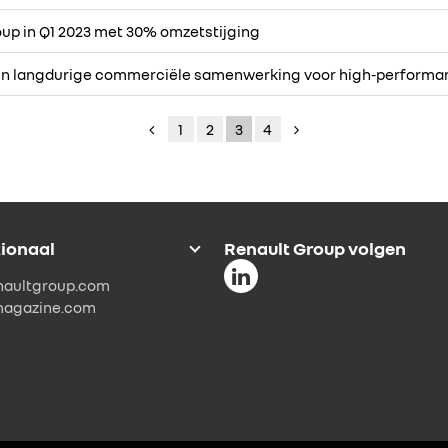
oup in Q1 2023 met 30% omzetstijging
een langdurige commerciële samenwerking voor high-performan
1
2
3
4
tionaal
Renault Group volgen
naultgroup.com
magazine.com