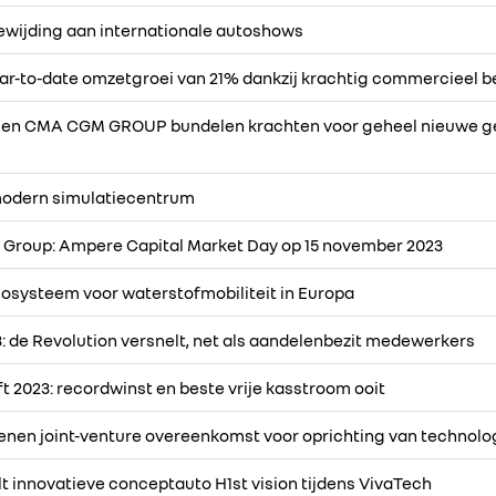
ewijding aan internationale autoshows
ear-to-date omzetgroei van 21% dankzij krachtig commercieel be
p en CMA CGM GROUP bundelen krachten voor geheel nieuwe ge
modern simulatiecentrum
 Group: Ampere Capital Market Day op 15 november 2023
osysteem voor waterstofmobiliteit in Europa
: de Revolution versnelt, net als aandelenbezit medewerkers
ft 2023: recordwinst en beste vrije kasstroom ooit
nen joint-venture overeenkomst voor oprichting van technologi
t innovatieve conceptauto H1st vision tijdens VivaTech