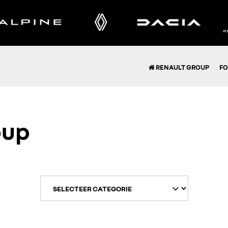
RENAULT GROUP
FO
oup