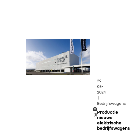
29-
03-
2024
|
Bedrijfswagens
Productie
(1)
nieuwe
elektrische
bedrijfswagens