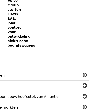
Volvo
Group
starten
Flexis
SAS:
joint
venture
voor
ontwikkeling
elektrische
bedrijfswagens
ren
or nieuw hoofdstuk van Alliantie
le markten