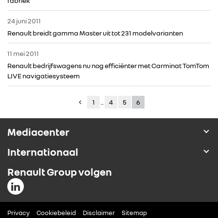
fabriek
24 juni 2011
Renault breidt gamma Master uit tot 231 modelvarianten
11 mei 2011
Renault bedrijfswagens nu nog efficiënter met Carminat TomTom
LIVE navigatiesysteem
1
..
4
5
6
Mediacenter
Internationaal
Renault Group volgen
Privacy
Cookiebeleid
Disclaimer
Sitemap