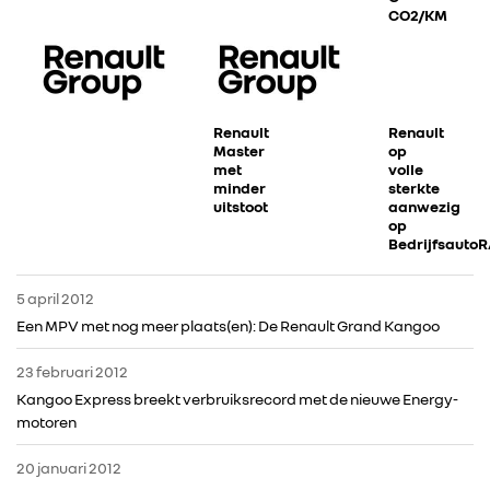
CO2/KM
Renault
Renault
Master
op
met
volle
minder
sterkte
uitstoot
aanwezig
op
BedrijfsautoR
5 april 2012
RENAULT GROUP
Een MPV met nog meer plaats(en): De Renault Grand Kangoo
23 februari 2012
RENAULT
Kangoo Express breekt verbruiksrecord met de nieuwe Energy-
motoren
DACIA
20 januari 2012