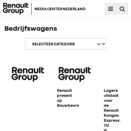
MEDIA CENTER NEDERLAND
Bedrijfswagens
Renault
Lagere
present
uitstoot
op
voor
Bouwbeurs
de
Renault
Kangoo
Express:
112
G