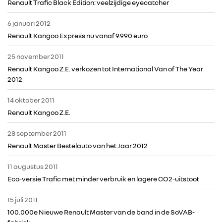
Renault Trafic Black Edition: veelzijdige eyecatcher
ALPINE
6 januari 2012
Renault Kangoo Express nu vanaf 9.990 euro
ALLIANCE
25 november 2011
FOTO’S & VIDEO’S
Renault Kangoo Z.E. verkozen tot International Van of The Year
2012
IN DE MEDIA
14 oktober 2011
Renault Kangoo Z.E.
CONTACT
28 september 2011
Renault Master Bestelauto van het Jaar 2012
11 augustus 2011
Eco-versie Trafic met minder verbruik en lagere CO2-uitstoot
15 juli 2011
100.000e Nieuwe Renault Master van de band in de SoVAB-