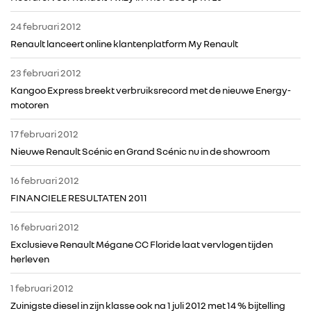
24 februari 2012
RENAULT GROUP
Renault lanceert online klantenplatform My Renault
23 februari 2012
RENAULT
Kangoo Express breekt verbruiksrecord met de nieuwe Energy-
motoren
DACIA
17 februari 2012
Nieuwe Renault Scénic en Grand Scénic nu in de showroom
ALPINE
16 februari 2012
FINANCIELE RESULTATEN 2011
ALLIANCE
16 februari 2012
FOTO’S & VIDEO’S
Exclusieve Renault Mégane CC Floride laat vervlogen tijden
herleven
IN DE MEDIA
1 februari 2012
Zuinigste diesel in zijn klasse ook na 1 juli 2012 met 14 % bijtelling