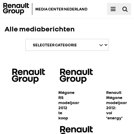
MEDIA CENTER NEDERLAND
Alle mediaberichten
Mégane
Renault
RS
Mégane
modeljaar
modeljaar
2012
2012:
te
vol
koop
‘energy’
voor
€
33.990