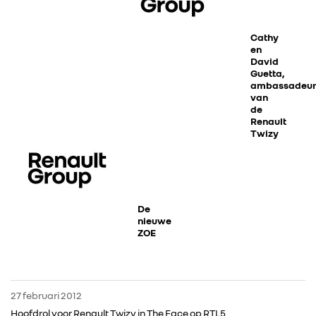
Cathy
en
David
Guetta,
ambassadeur
van
de
Renault
Twizy
De
nieuwe
ZOE
27 februari 2012
Hoofdrol voor Renault Twizy in The Face op RTL5